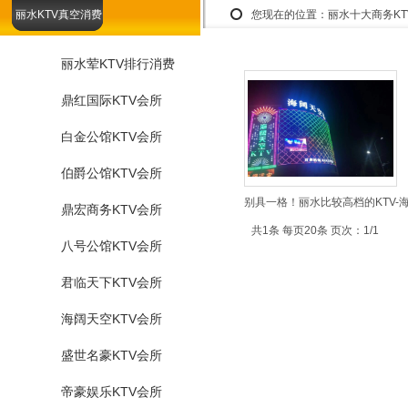
丽水KTV真空消费
您现在的位置：
丽水十大商务K
丽水荤KTV排行消费
鼎红国际KTV会所
白金公馆KTV会所
伯爵公馆KTV会所
别具一格！丽水比较高档的KTV-
鼎宏商务KTV会所
共1条 每页20条 页次：1/1
八号公馆KTV会所
君临天下KTV会所
海阔天空KTV会所
盛世名豪KTV会所
帝豪娱乐KTV会所