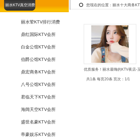
丽水KTV真空消费
您现在的位置：
丽水十大商务K
丽水荤KTV排行消费
鼎红国际KTV会所
白金公馆KTV会所
伯爵公馆KTV会所
优质服务！丽水最嗨的KTV夜店-
鼎宏商务KTV会所
共1条 每页20条 页次：1/1
八号公馆KTV会所
君临天下KTV会所
海阔天空KTV会所
盛世名豪KTV会所
帝豪娱乐KTV会所