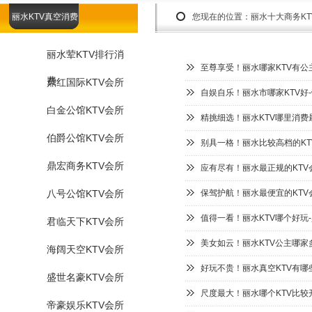
丽水KTV真空消费
您现在的位置：
丽水十大商务K
丽水荤KTV排行消
至尊享受！丽水哪家KTV有公
费
鼎红国际KTV会所
自娱自乐！丽水市哪家KTV好
白金公馆KTV会所
精挑细选！丽水KTV哪里消费
伯爵公馆KTV会所
别具一格！丽水比较高档的KT
鼎宏商务KTV会所
应有尽有！丽水最正规的KTV
八号公馆KTV会所
保驾护航！丽水最便宜的KTV
值得一看！丽水KTV哪个好玩
君临天下KTV会所
美女如云！丽水KTV公主哪家
海阔天空KTV会所
好玩不贵！丽水真空KTV有哪
盛世名豪KTV会所
尺度最大！丽水哪个KTV比较
帝豪娱乐KTV会所