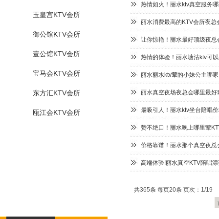
热情如火！丽水ktv真空服务
玉皇宫KTV会所
丽水消费最高的KTV会所夜总
御公馆KTV会所
让你惊艳！丽水最好顶级夜总会
壹公馆KTV会所
热情的体验！丽水塘沽ktv可
宝马会KTV会所
丽水丽水ktv荤的小妹公主哪家
东方汇KTV会所
丽水真空夜场夜总会哪里最好玩
最吸引人！丽水ktv坐台陪唱
瓯江会KTV会所
赞不绝口！丽水晚上哪里荤KT
价格靠谱！丽水那个真空夜总会
高端体验!丽水真空KTV陪唱
共365条 每页20条 页次：1/19